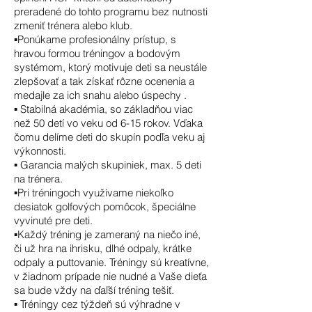
preradené do tohto programu bez nutnosti
zmeniť trénera alebo klub.
▪️Ponúkame profesionálny prístup, s
hravou formou tréningov a bodovým
systémom, ktorý motivuje deti sa neustále
zlepšovať a tak získať rôzne ocenenia a
medajle za ich snahu alebo úspechy .
▪️ Stabilná akadémia, so základňou viac
než 50 detí vo veku od 6-15 rokov. Vďaka
čomu delíme deti do skupín poďľa veku aj
výkonnosti.
▪️ Garancia malých skupiniek, max. 5 deti
na trénera.
▪️Pri tréningoch využívame niekoľko
desiatok golfových pomôcok, špeciálne
vyvinuté pre deti.
▪️Každý tréning je zameraný na niečo iné,
či už hra na ihrisku, dlhé odpaly, krátke
odpaly a puttovanie. Tréningy sú kreatívne,
v žiadnom prípade nie nudné a Vaše dieťa
sa bude vždy na ďaľší tréning tešiť.
▪️ Tréningy cez týždeň sú výhradne v