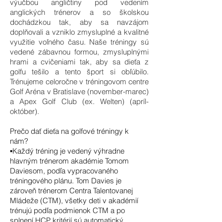
výučbou angličtiny pod vedením
anglických trénerov a so školskou
dochádzkou tak, aby sa navzájom
doplňovali a vzniklo zmysluplné a kvalitné
využitie voľného času. Naše tréningy sú
vedené zábavnou formou, zmysluplnými
hrami a cvičeniami tak, aby sa dieťa z
golfu tešilo a tento šport si obľúbilo.
Trénujeme celoročne v tréningovom centre
Golf Aréna v Bratislave (november-marec)
a Apex Golf Club (ex. Welten) (apríl-
október).
Prečo dať dieťa na golfové tréningy k
nám?
▪️Každý tréning je vedený výhradne
hlavným trénerom akadémie Tomom
Daviesom, podľa vypracovaného
tréningového plánu. Tom Davies je
zároveň trénerom Centra Talentovanej
Mládeže (CTM), všetky deti v akadémií
trénujú podľa podmienok CTM a po
splnení HCP kritérií sú automatický