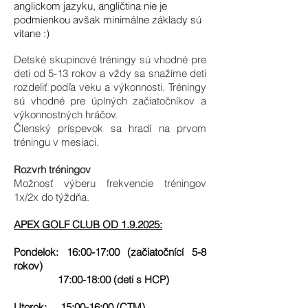
anglickom jazyku, angličtina nie je
podmienkou avšak minimálne základy sú
vítane :)
Detské skupinové tréningy sú vhodné pre
deti od 5-13 rokov a vždy sa snažíme deti
rozdeliť podľa veku a výkonnosti. Tréningy
sú vhodné pre úplných začiatočníkov a
výkonnostných hráčov.
Členský príspevok sa hradí na prvom
tréningu v mesiaci.
Rozvrh tréningov
Možnosť výberu frekvencie tréningov
1x/2x do týždňa.
APEX GOLF CLUB OD 1.9.2025:
Pondelok: 16:00-17:00 (začiatočnící 5-8
rokov)
17:00-18:00 (deti s HCP)
Utorok: 15:00-16:00 (CTM)